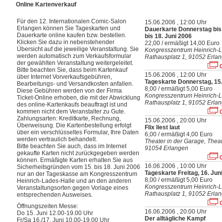
Online Kartenverkauf
Für den 12. Internationalen Comic-Salon
15.06.2006 , 12:00 Uhr
Erlangen können Sie Tageskarten und
Dauerkarte Donnerstag bis 
Dauerkarte online kaufen bzw. bestellen.
bis 18. Juni 2006
Klicken Sie dazu in nebenstehender
22,00 / ermäßigt 14,00 Euro
Übersicht auf die jeweilige Veranstaltung. Sie
Kongresszentrum Heinrich-L
werden automatisch zum Verkaufsformular
Rathausplatz 1, 91052 Erla
der gewählten Veranstaltung weitergeleitet.
O
Bitte beachten Sie, dass beim Kartenkauf
15.06.2006 , 12:00 Uhr
über Internet Vorverkaufsgebühren,
Tageskarte Donnerstag, 15.
Bearbeitungs- und Versandkosten anfallen.
8,00 / ermäßigt 5,00 Euro
Diese Gebühren werden von der Firma
Kongresszentrum Heinrich-L
Ticket-Online erhoben, die mit der Abwicklung
Rathausplatz 1, 91052 Erla
des online-Kartenkaufs beauftragt ist und
kommen nicht dem Veranstalter zu Gute.
O
Zahlungsarten: Kreditkarte, Rechnung,
15.06.2006 , 20:00 Uhr
Überweisung. Die Kartenbestellung erfolgt
Flix liest laut
über ein verschlüsseltes Formular, Ihre Daten
6,00 / ermäßigt 4,00 Euro
werden vertraulich behandelt.
Theater in der Garage, Theat
Bitte beachten Sie auch, dass im Internet
91054 Erlangen
gekaufte Karten nicht zurückgegeben werden
O
können. Ermäßigte Karten erhalten Sie aus
16.06.2006 , 10:00 Uhr
Sicherheitsgründen vom 15. bis 18. Juni 2006
Tageskarte Freitag, 16. Jun
nur an der Tageskasse am Kongresszentrum
8,00 / ermäßigt 5,00 Euro
Heinrich-Lades-Halle und an den anderen
Kongresszentrum Heinrich-L
Veranstaltungsorten gegen Vorlage eines
Rathausplatz 1, 91052 Erla
entsprechenden Ausweises.
O
Öffnungszeiten Messe:
16.06.2006 , 20:00 Uhr
Do 15. Juni 12.00-19.00 Uhr
Der alltägliche Kampf
Fr/Sa 16./17. Juni 10.00-19.00 Uhr